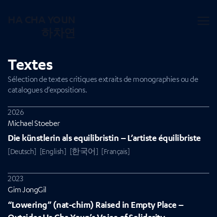
HA CHA YOUN
하차연
Textes
Sélection de textes critiques extraits de monographies ou de
catalogues d’expositions.
2026
Michael Stoeber
Die künstlerin als equilibristin – L’artiste équilibriste
[Deutsch]
[English]
[한국어]
[Français]
2023
Gim JongGil
“Lowering” (nat-chim) Raised in Empty Place –
Outsider Ha Cha Youn’s Voice of Solidarity