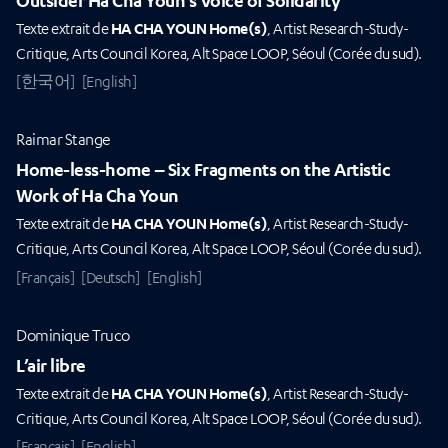
Texte extrait de
HA CHA YOUN Home(s)
, Artist Research-Study-
Critique, Arts Council Korea, Alt Space LOOP, Séoul (Corée du sud).
[한국어]
[English]
Raimar Stange
Home-less-home – Six Fragments on the Artistic
Work of Ha Cha Youn
Texte extrait de
HA CHA YOUN Home(s)
, Artist Research-Study-
Critique, Arts Council Korea, Alt Space LOOP, Séoul (Corée du sud).
[Français]
[Deutsch]
[English]
Dominique Truco
L’air libre
Texte extrait de
HA CHA YOUN Home(s)
, Artist Research-Study-
Critique, Arts Council Korea, Alt Space LOOP, Séoul (Corée du sud).
[Français]
[English]