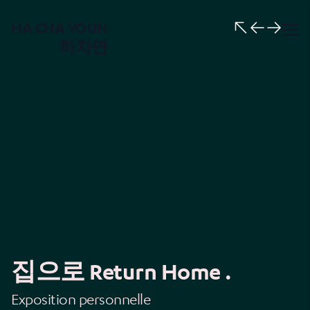
HA CHA YOUN
하차연
집으로 Return Home .
Exposition personnelle