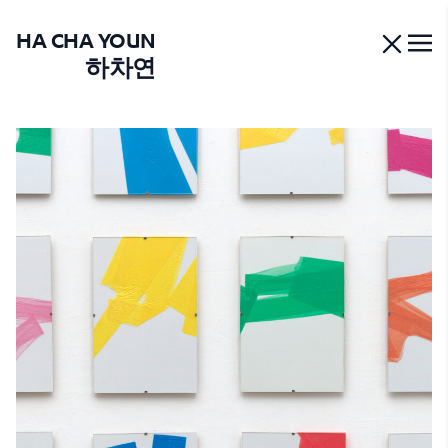
HA CHA YOUN
하차연